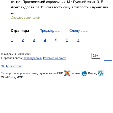
языка. Практический справочник. М.: Русский язык. З. Е.
Александрова. 2011. лукавость сущ. • хитрость • лукавство
…
Словарь синонимов
Страницы
←
Предыдущая
Следующая
→
1
2
3
4
5
6
7
© Академик, 2000-2026
18+
Обратная связь:
Техподдержка
,
Реклама на сайте
👣 Путешествия
Экспорт словарей на сайты
, сделанные на PHP,
Joomla,
Drupal,
WordPress, MODx.